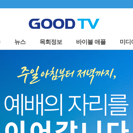
송
뉴스
목회정보
바이블 애플
미디