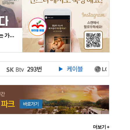
상처뿐인 어린 시절… 그녀는 가장 낮은 곳에서 희망이 되었습니다 [샤론의 꽃 필 때 36회 김옥남 목사 편]
더보기 +