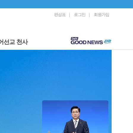
편성표
｜
로그인
｜
회원가입
어선교 천사