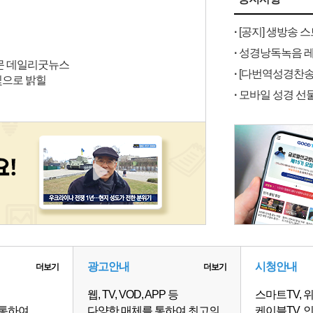
·
[공지] 생방송 
·
성경낭독녹음 레
신문 데일리굿뉴스
·
[다번역성경찬송]
빛으로 밝힐
·
모바일 성경 선물
광고안내
시청안내
더보기
더보기
웹, TV, VOD, APP 등
스마트TV, 위
 통하여
다양한 매체를 통하여 최고의
케이블TV, 